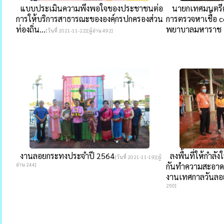
แบบประเมินความพึงพอใจของประชาชนต่อ
นายกเทศมนตรีตำ
การให้บริการสาธารณะขององค์ฺกรปกครองส่วน
การตรวจหาเชื้อ co
ท่องถิ่น...
พยาบาลมหาราช .
[วันที่ 2021-11-22][ผู้อ่าน 492]
งานลอยกระทงประจำปี 2564
ลงพื้นที่ให้กำลังใ
[วันที่ 2021-11-19][ผู้
อ่าน 244]
กันทำความสะอาดแ
งานเทศกาลวันลอย
250]